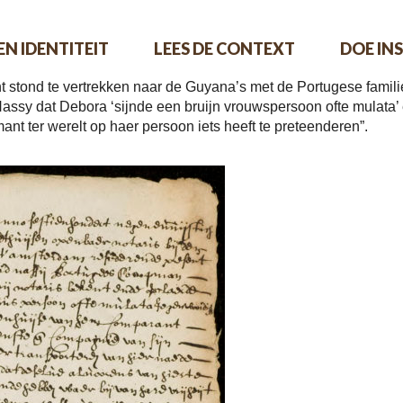
EEN IDENTITEIT
LEES DE CONTEXT
DOE INS
stond te vertrekken naar de Guyana’s met de Portugese familie 
y dat Debora ‘sijnde een bruijn vrouwspersoon ofte mulata’ een 
t ter werelt op haer persoon iets heeft te preteenderen”.