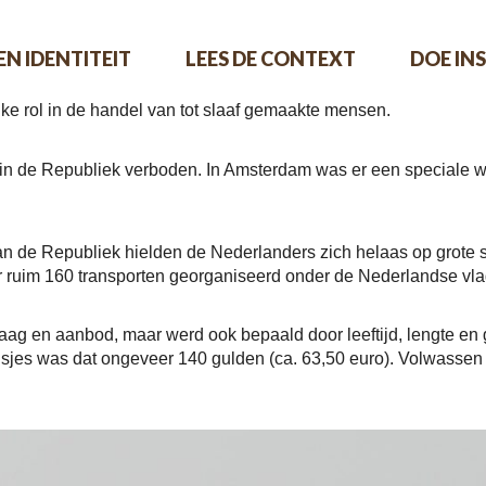
EEN IDENTITEIT
LEES DE CONTEXT
DOE INS
e rol in de handel van tot slaaf gemaakte mensen.
 in de Republiek verboden. In Amsterdam was er een speciale we
n de Republiek hielden de Nederlanders zich helaas op grote 
 ruim 160 transporten georganiseerd onder de Nederlandse vla
aag en aanbod, maar werd ook bepaald door leeftijd, lengte en ge
eisjes was dat ongeveer 140 gulden (ca. 63,50 euro). Volwass