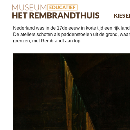
KIES 
Nederland was in de 17de eeuw in korte tijd een rijk la
De ateliers schoten als paddenstoelen uit de grond, waa
grenzen, met Rembrandt aan top.