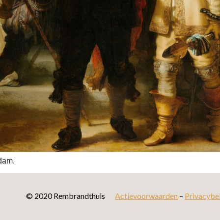
dam.
© 2020 Rembrandthuis
Actievoorwaarden
–
Privacybe