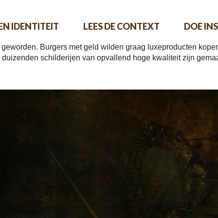
EEN IDENTITEIT
LEES DE CONTEXT
DOE INS
nd geworden. Burgers met geld wilden graag luxeproducten kopen,
r duizenden schilderijen van opvallend hoge kwaliteit zijn gem